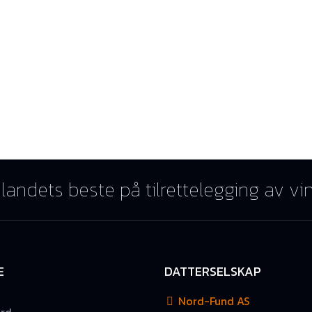
landets beste på tilrettelegging av vi
E
DATTERSELSKAP
Nord-Fund AS