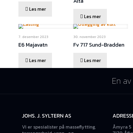
Alta
Les mer
Les mer
7. desember 2023
30. november 2023
E6 Majavatn
Fv 717 Sund-Bradden
Les mer
Les mer
En av 
JOHS. J. SYLTERN AS
ADRESS
Vi er spesialister på masseflytting,
Åmyra 5