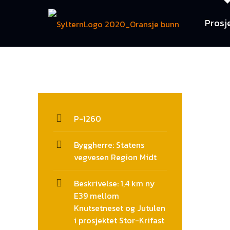
Prosj
P-1260
Byggherre: Statens
vegvesen Region Midt
Beskrivelse: 1,4 km ny
E39 mellom
Knutsetneset og Jutulen
i prosjektet Stor-Krifast