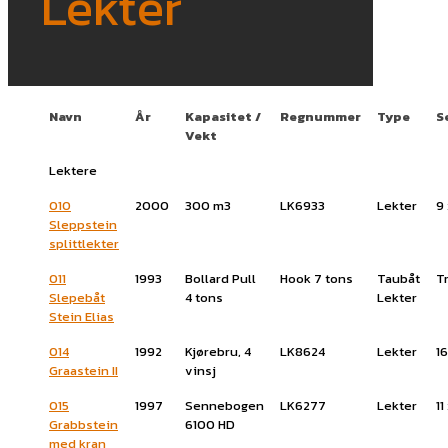
Lekter
Navn
År
Kapasitet /
Regnummer
Type
S
Vekt
Lektere
010
2000
300 m3
LK6933
Lekter
9
Sleppstein
splittlekter
011
1993
Bollard Pull
Hook 7 tons
Taubåt
T
Slepebåt
4 tons
Lekter
Stein Elias
014
1992
Kjørebru, 4
LK8624
Lekter
16
Graastein II
vinsj
015
1997
Sennebogen
LK6277
Lekter
11
Grabbstein
6100 HD
med kran