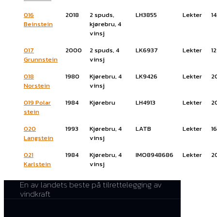
016
2018
2 spuds,
LH3855
Lekter
14
Beinstein
kjørebru, 4
vinsj
017
2000
2 spuds, 4
LK6937
Lekter
12
Grunnstein
vinsj
018
1980
Kjørebru, 4
LK9426
Lekter
2
Norstein
vinsj
019 Polar
1984
Kjørebru
LH4913
Lekter
2
stein
020
1993
Kjørebru, 4
LATB
Lekter
16
Langstein
vinsj
021
1984
Kjørebru, 4
IMO8948686
Lekter
2
Karlstein
vinsj
En av landets beste på tilrettelegging av
vindkraft