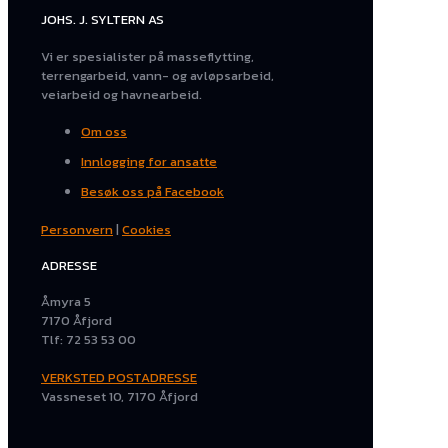
JOHS. J. SYLTERN AS
Vi er spesialister på masseflytting,
terrengarbeid, vann- og avløpsarbeid,
veiarbeid og havnearbeid.
Om oss
Innlogging for ansatte
Besøk oss på Facebook
Personvern
|
Cookies
ADRESSE
Åmyra 5
7170 Åfjord
Tlf: 72 53 53 00
VERKSTED POSTADRESSE
Vassneset 10, 7170 Åfjord