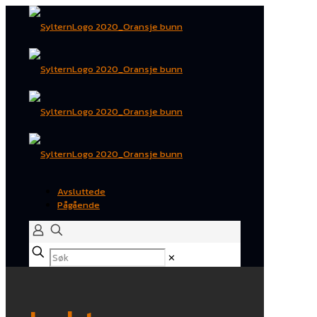
Avsluttede
Pågående
✕