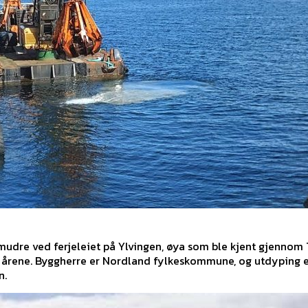
g mudre ved ferjeleiet på Ylvingen, øya som ble kjent gjenno
re årene. Byggherre er Nordland fylkeskommune, og utdyping e
n.