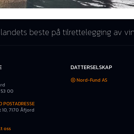
landets beste på tilrettelegging av vi
E
DATTERSELSKAP
Nord-Fund AS
ord
3 53 00
D POSTADRESSE
 10, 7170 Åfjord
t oss