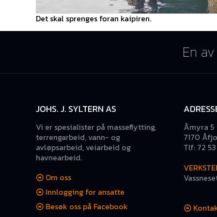
Det skal sprenges foran kaipiren.
En av 
JOHS. J. SYLTERN AS
ADRESS
Vi er spesialister på masseflytting,
Åmyra 5
terrengarbeid, vann- og
7170 Åfj
avløpsarbeid, veiarbeid og
Tlf: 72 5
havnearbeid.
VERKSTE
Om oss
Vassneset
Innlogging for ansatte
Besøk oss på Facebook
Kontak