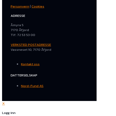
Personvern
|
Cookies
ADRESSE
Åmyra 5
7170 Åfjord
Tlf: 72 53 53 00
VERKSTED POSTADRESSE
Vassneset 10, 7170 Åfjord
Kontakt oss
DATTERSELSKAP
Nord-Fund AS
✕
Logg inn