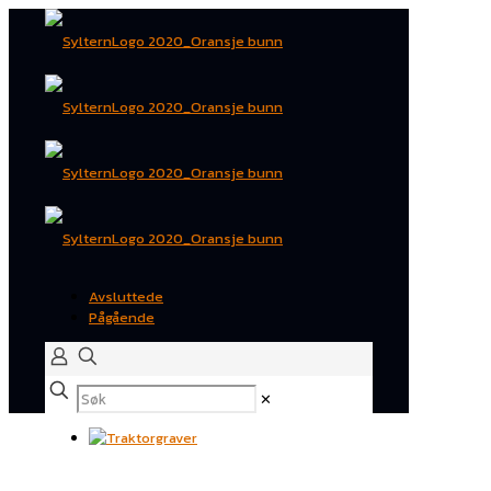
Avsluttede
Pågående
✕