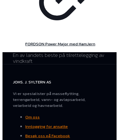
FORDSON Power Major med HamJern
En av landets beste på tilrettelegging av
vindkraft
JOHS. J. SYLTERN AS
Vi er spesialister på masseflytting,
terrengarbeid, vann- og avløpsarbeid,
veiarbeid og havnearbeid.
Om oss
Innlogging for ansatte
Besøk oss på Facebook