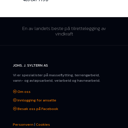
En av landets beste på tilrettelegging av
vindkraft
JOHS. J. SYLTERN AS
Vi er spesialister på masseflytting, terrengarbeid,
vann- og avløpsarbeid, veiarbeid og havnearbeid.
Om oss
Innlogging for ansatte
Besøk oss på Facebook
Personvern
|
Cookies