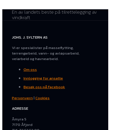
En av landets beste på tilrettelegging av
vindkraft
JOHS. J. SYLTERN AS
Vi er spesialister på masseflytting,
terrengarbeid, vann- og avløpsarbeid,
veiarbeid og havnearbeid.
Om oss
Innlogging for ansatte
Besøk oss på Facebook
Personvern
|
Cookies
ADRESSE
Åmyra 5
7170 Åfjord