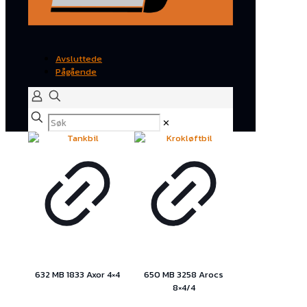
Avsluttede
Pågående
✕
632 MB 1833 Axor 4×4
650 MB 3258 Arocs
8×4/4