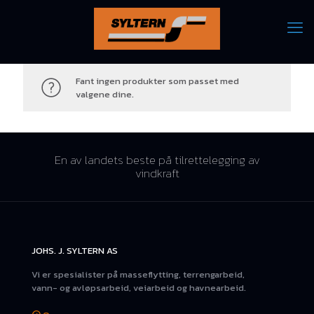
Fant ingen produkter som passet med
valgene dine.
En av landets beste på tilrettelegging av
vindkraft
JOHS. J. SYLTERN AS
Vi er spesialister på masseflytting, terrengarbeid,
vann- og avløpsarbeid, veiarbeid og havnearbeid.