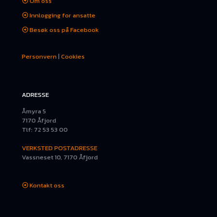
Om oss
Innlogging for ansatte
Besøk oss på Facebook
Personvern
|
Cookies
ADRESSE
Åmyra 5
7170 Åfjord
Tlf: 72 53 53 00
VERKSTED POSTADRESSE
Vassneset 10, 7170 Åfjord
Kontakt oss