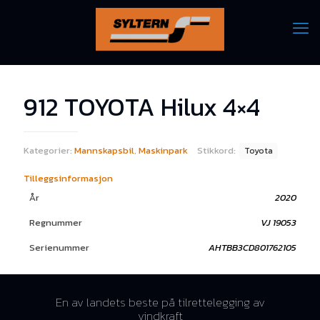
912 TOYOTA Hilux 4×4
Kategorier:
Mannskapsbil
,
Maskinpark
Stikkord:
Toyota
Tilleggsinformasjon
År
2020
Regnummer
VJ 19053
Serienummer
AHTBB3CD801762105
En av landets beste på tilrettelegging av
vindkraft