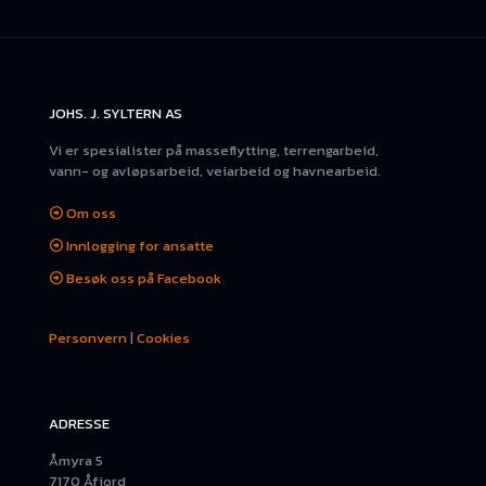
JOHS. J. SYLTERN AS
Vi er spesialister på masseflytting, terrengarbeid,
vann- og avløpsarbeid, veiarbeid og havnearbeid.
Om oss
Innlogging for ansatte
Besøk oss på Facebook
Personvern
|
Cookies
ADRESSE
Åmyra 5
7170 Åfjord