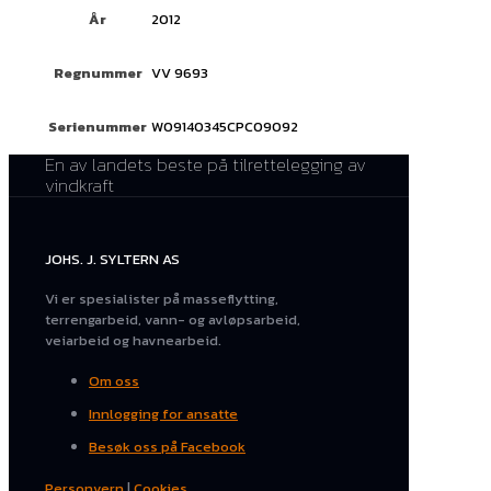
År
2012
Regnummer
VV 9693
Serienummer
W09140345CPC09092
En av landets beste på tilrettelegging av
vindkraft
JOHS. J. SYLTERN AS
Vi er spesialister på masseflytting,
terrengarbeid, vann- og avløpsarbeid,
veiarbeid og havnearbeid.
Om oss
Innlogging for ansatte
Besøk oss på Facebook
Personvern
|
Cookies