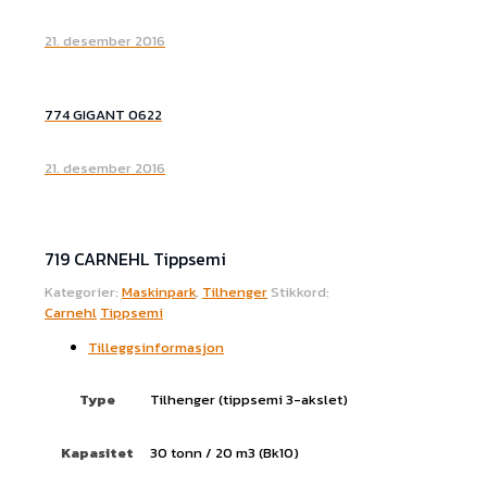
21. desember 2016
774 GIGANT 0622
21. desember 2016
719 CARNEHL Tippsemi
Kategorier:
Maskinpark
,
Tilhenger
Stikkord:
Carnehl
Tippsemi
Tilleggsinformasjon
Type
Tilhenger (tippsemi 3-akslet)
Kapasitet
30 tonn / 20 m3 (Bk10)