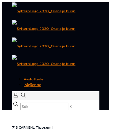
Avsluttede
Pågående
✕
718 CARNEHL Tippsemi