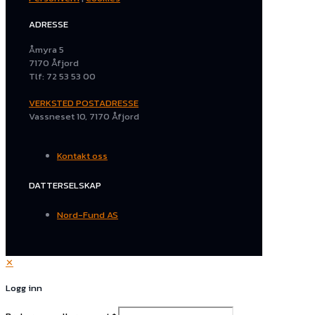
ADRESSE
Åmyra 5
7170 Åfjord
Tlf: 72 53 53 00
VERKSTED POSTADRESSE
Vassneset 10, 7170 Åfjord
Kontakt oss
DATTERSELSKAP
Nord-Fund AS
✕
Logg inn