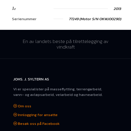
År
2013
Serienummer
77249 (Motor S/N OKWJ00290)
En av landets beste på tilrettelegging av
vindkraft
JOHS. J. SYLTERN AS
Vi er spesialister på masseflytting, terrengarbeid,
vann- og avløpsarbeid, veiarbeid og havnearbeid.
Om oss
Innlogging for ansatte
Besøk oss på Facebook