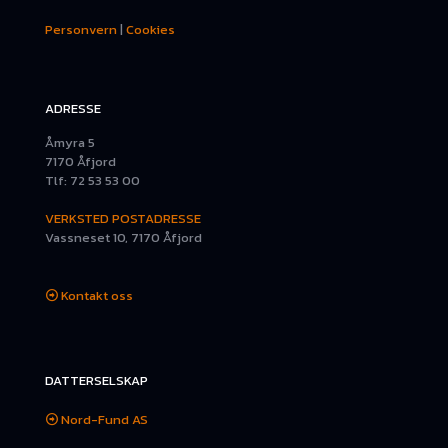
Personvern
|
Cookies
ADRESSE
Åmyra 5
7170 Åfjord
Tlf: 72 53 53 00
VERKSTED POSTADRESSE
Vassneset 10, 7170 Åfjord
Kontakt oss
DATTERSELSKAP
Nord-Fund AS