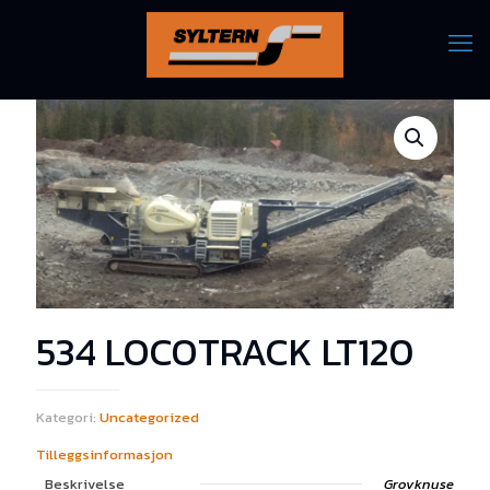
534 LOCOTRACK LT120
Kategori:
Uncategorized
Tilleggsinformasjon
Beskrivelse
Grovknuse