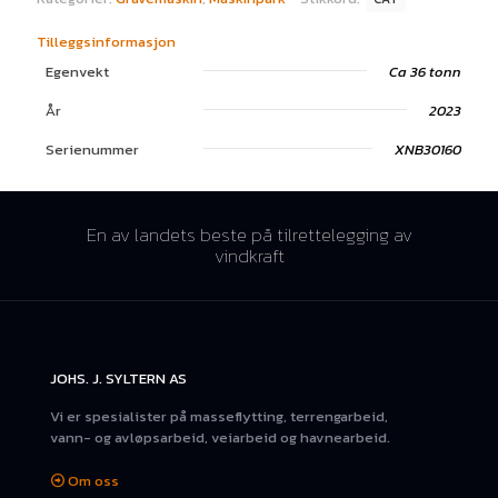
Tilleggsinformasjon
Egenvekt
Ca 36 tonn
År
2023
Serienummer
XNB30160
En av landets beste på tilrettelegging av
vindkraft
JOHS. J. SYLTERN AS
Vi er spesialister på masseflytting, terrengarbeid,
vann- og avløpsarbeid, veiarbeid og havnearbeid.
Om oss