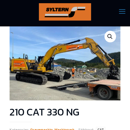
210 CAT 330 NG
Kategorier:
Gravemaskin
,
Maskinpark
Stikkord:
CAT