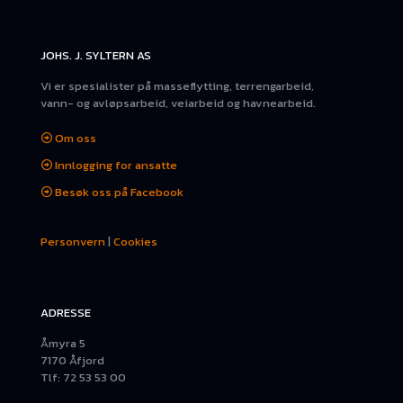
JOHS. J. SYLTERN AS
Vi er spesialister på masseflytting, terrengarbeid,
vann- og avløpsarbeid, veiarbeid og havnearbeid.
Om oss
Innlogging for ansatte
Besøk oss på Facebook
Personvern
|
Cookies
ADRESSE
Åmyra 5
7170 Åfjord
Tlf: 72 53 53 00