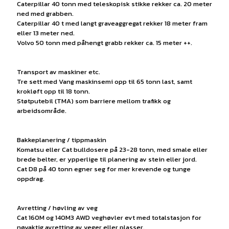
Caterpillar 40 tonn med teleskopisk stikke rekker ca. 20 meter
ned med grabben.
Caterpillar 40 t med langt graveaggregat rekker 18 meter fram
eller 13 meter ned.
Volvo 50 tonn med påhengt grabb rekker ca. 15 meter ++.
Transport av maskiner etc.
Tre sett med Vang maskinsemi opp til 65 tonn last, samt
krokløft opp til 18 tonn.
Støtputebil (TMA) som barriere mellom trafikk og
arbeidsområde.
Bakkeplanering / tippmaskin
Komatsu eller Cat bulldosere på 23-28 tonn, med smale eller
brede belter, er ypperlige til planering av stein eller jord.
Cat D8 på 40 tonn egner seg for mer krevende og tunge
oppdrag.
Avretting / høvling av veg
Cat 160M og 140M3 AWD veghøvler evt med totalstasjon for
nøyaktig avretting av veger eller plasser.